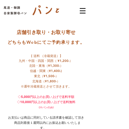
店舗引き取り・お取り寄せ
どちらもWebにてご予約承ります。
送料 （冷蔵発送）】
【
九州・中国・四国・関西（ ¥1,200-）
北陸・東海（¥1,300-）
信越・関東（¥1,400-)
東北（¥1,500-）
北海道（¥1,800-）
※通年冷蔵発送とさせて頂きます。
◇5,000円以上のお買い上げで送料半額
◇10,000円以上のお買い上げで送料無料
(※パンのみ)
お支払いは商品に同封している請求書を確認して頂き
商品到着後１週間以内にお振込お願いいたしま
す。