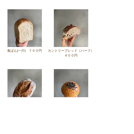
食ぱん(一斤) ７００円
カントリーブレッド（ハーフ）
４００円
ロデヴ ５８０円
あんぱん ２５０円